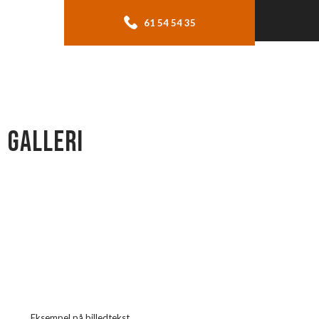
61 54 54 35
GALLERI​
Eksempel på billedtekst