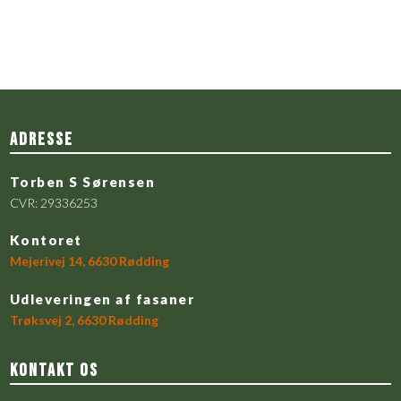
Adresse
​Torben S Sørensen​
CVR: 29336253
Kontoret
Mejerivej 14, 6630 Rødding
Udleveringen af fasaner
​Trøksvej 2, 6630 Rødding
Kontakt os