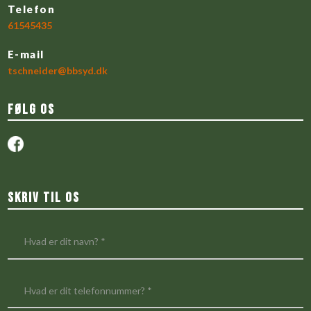
​Telefon
61545435
​E-mail
tschneider@bbsyd.dk
Følg os
S​kriv til os